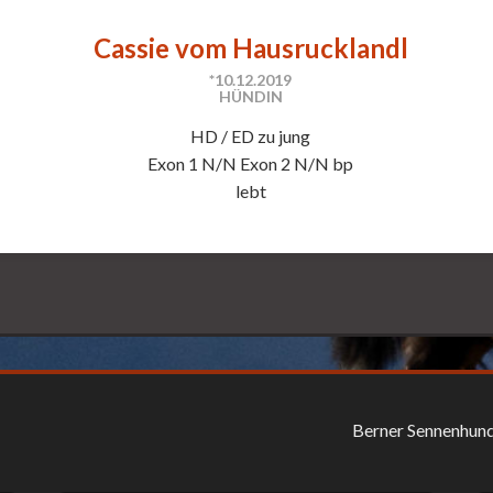
Cassie vom Hausrucklandl
*10.12.2019
HÜNDIN
HD / ED zu jung
Exon 1 N/N Exon 2 N/N bp
lebt
Berner Sennenhun