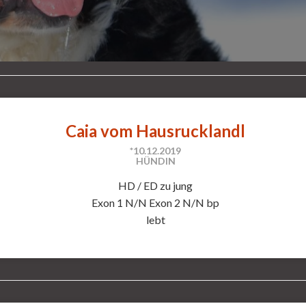
Caia vom Hausrucklandl
*10.12.2019
HÜNDIN
HD / ED zu jung
Exon 1 N/N Exon 2 N/N bp
lebt