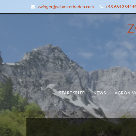
zwinger@schotterboden.com
+43 664 35444
Z
STARTSEITE
NEWS
AGRON VA