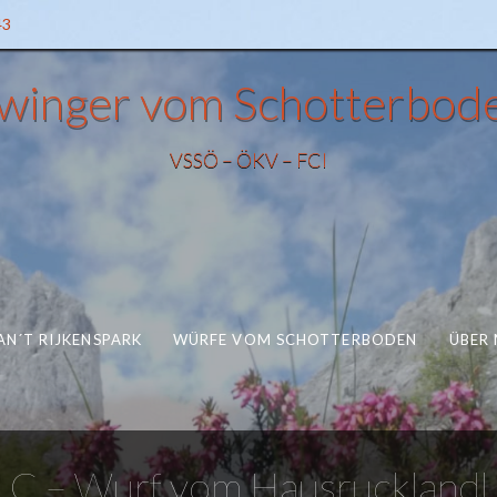
43
winger vom Schotterbod
VSSÖ – ÖKV – FCI
N´T RIJKENSPARK
WÜRFE VOM SCHOTTERBODEN
ÜBER 
C – Wurf vom Hausrucklandl