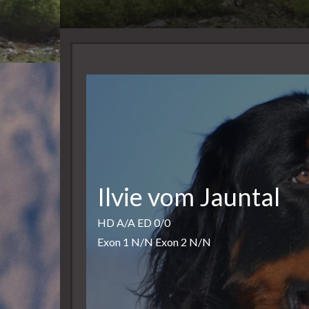
Ilvie vom Jauntal
HD A/A ED 0/0
Exon 1 N/N Exon 2 N/N