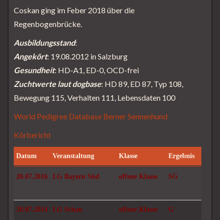
Coskan ging im Feber 2018 über die
Regenbogenbrücke.
Ausbildungsstand
:
Angekört
: 19.08.2012 in Salzburg
Gesundheit
: HD-A1, ED-0, OCD-frei
Zuchtwerte laut dogbase
: HD 89, ED 87, Typ 108,
Bewegung 115, Verhalten 111, Lebensdaten 100
World Pedigree Database Berner Sennenhund
Körbericht
Datum
Veranstaltung
Klasse
Ergebnis
Datum
Veranstaltung
Klasse
Ergebnis
20.07.2016
LG Bayern Süd
offene Klasse
SG
20.07.2014
LG Schau
offene Klasse
G