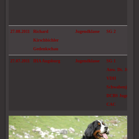
27.08.2011
Richard
Jugendklasse
SG 2
Kirschbichler
Gedenkschau
27.07.2011
IHA Augsburg
Jugendklasse
SG 1
Anw. Dt. Jug. Ch
VDH
Schwabenjugends
DCBS Jugend Sie
CAC